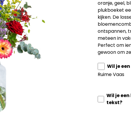
oranje, geel, b
plukboeket ee
kijken. De losse
bloemencombi
ontspannen, tr
meteen in vak
Perfect om iem
gewoon om zel
Wil je ee
Ruime Vaas
Wil je ee
tekst?